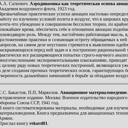
А.А. Саткевич.
Аэродинамика как теоретическая основа авиа
Академия воздушного флота, 1923 год.
Чрезвычайные практические успехи авиации настолько опереди
работу по изучению условий полета в воздухе, что в широких кр
почти-что убеждение в совершенном бессилии теории, по крайне
ближайшее время, обеспечить себе в отношении авиации подоб
руководящую роль. Между тем, настойчиво работающая мысль, 
достижениями практики и сознающая остроту обращаемых к не
запросов, на самом деле неустанно стремится к выяснению идей
раскрывающихся перед ней задач и к построению рациональной 
фактически все расширяющиеся попытки строго-научного анализ
многочисленными экспериментальными изысканиями, приводят 
к целому ряду новых теоретических построений, являющихся уж
в деле создания прочных теоретических основ, гарантирующих 
уверенность дальнейших начинаний в борьбе за обладание возду
С.С. Бакастов, П.П, Маркелов.
Авиационное материаловедение
исправленное издание. Москва: Военное издательство народного
обороны Союза ССР, 1941 год.
В книге систематизированы материалы, необходимые для изучен
материаловедения. Книга предназначена для авиационных техн
Армии.
Прислал книгу
rekord01
.