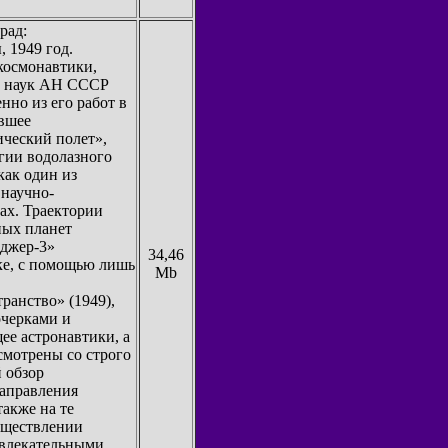
рад:
 1949 год.
космонавтики,
их наук АН СССР
нно из его работ в
ившее
ический полет»,
огии водолазного
как один из
 научно-
ах. Траектории
ных планет
нджер-3»
34,46
ке, с помощью лишь
Mb
анство» (1949),
очерками и
ее астронавтики, а
смотрены со строго
 обзор
направления
также на те
существлении
увлекательными