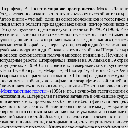
Штернфельд А.
Полет в мировое пространство
. Москва-Ленинг
Государственное издательство технико-теоретической литературы,
Автор книги - ученый, один из основоположников и теоретиков 
специалист в области прикладной механики, доктор техническ
(1965), заслуженный деятель науки и техники РСФСР (1965). Име
русский язык вошли слова «космонавт», «космонавтика» (замен
существующие тогда «астронавтика» и «звездоплавание»), «косм
«космический корабль», «перегрузка», «скафандр» (из терминол
дела), «космодром» и др. С начала космической эры Штернфельд 
пионеров космонавтики получил мировое признание. Научные и
популярные работы Штернфельда изданы на 36 языках в 39 стран
запущенных в 1959–62 гг. советских и американских искусствен
«Луна-1», «Венера-1», «Марс-1», «Пионер-4», «Пионер-5», «Рей
базировались на расчетах, созданных Штернфельдом в коммунал
арифмометра, таблицы логарифмов и логарифмической линейки.
Своими научно-популярными изданиями «Полет в мировое простр
«
Межпланетные полеты
» (1956) и пр., научно-фантастическими 
рассказами А. Штернфельд пытался заглянуть в ближайшее будущ
описанные в них проекты, как бы они не были фантастичны, рас
научной точки зрения. `В этой небольшой книге мы даем краткий
современного состояния космонавтики и указываем на главные 
научной мысли в этой области, на перспективы космонавтики, а 
трудности и опасности, с которыми придется встретиться при о
межпланетных полетов.` Книга щедро снабжена подробными и 