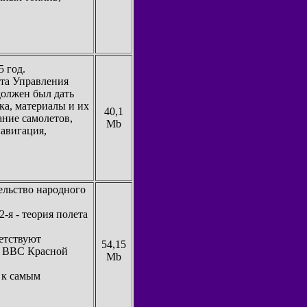
5 год.
та Управления
олжен был дать
ка, материалы и их
40,1
ание самолетов,
Mb
авигация,
ельство народного
2-я - теория полета
етствуют
54,15
в ВВС Красной
Mb
 к самым