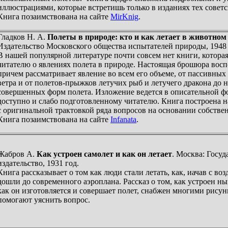
иллюстрациями, которые встретишь только в изданиях тех советс
Книга позаимствована на сайте
MirKnig
.
Гладков Н. А.
Полеты в природе: кто и как летает в животном
Издательство Московского общества испытателей природы, 1948 
В нашей популярной литературе почти совсем нет книги, котора
читателю о явлениях полета в природе. Настоящая брошюра восп
причем рассматривает явление во всем его объеме, от пассивных
ветра и от полетов-прыжков летучих рыб и летучего дракона до 
совершенных форм полета. Изложение ведется в описательной ф
доступно и слабо подготовленному читателю. Книга построена н
с оригинальной трактовкой ряда вопросов на основании собствен
Книга позаимствована на сайте
Infanata
.
Жабров А.
Как устроен самолет и как он летает
. Москва: Госу
издательство, 1931 год.
Книга рассказывает о том как люди стали летать, как, иачав с во
дошли до современного аэроплана. Рассказ о том, как устроен н
как он изготовляется и совершает полет, снабжен многими рисун
помогают уяснить вопрос.