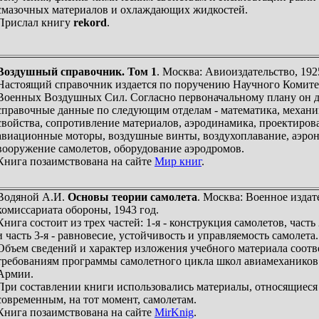
смазочных материалов и охлаждающих жидкостей.
Прислал книгу
rekord
.
Воздушный справочник. Том 1
. Москва: Авиоиздательство, 192
Настоящий справочник издается по поручению Научного Комите
Военных Воздушных Сил. Согласно первоначальному плану он д
справочные данные по следующим отделам - математика, механи
свойства, сопротивление материалов, аэродинамика, проектиров
авиационные моторы, воздушные винты, воздухоплавание, аэрон
вооружение самолетов, оборудование аэродромов.
Книга позаимствована на сайте
Мир книг
.
Водяной А.И.
Основы теории самолета
. Москва: Военное издат
комиссариата обороны, 1943 год.
Книга состоит из трех частей: 1-я - конструкция самолетов, часть 
и часть 3-я - равновесие, устойчивость и управляемость самолета.
Объем сведений и характер изложения учебного материала соотв
требованиям программы самолетного цикла школ авиамеханико
Армии.
При составлении книги использовались материалы, относящиеся
современным, на тот момент, самолетам.
Книга позаимствована на сайте
MirKnig
.