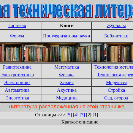
Гостевая
Книги
Журналы
Форум
Популяризаторы науки
Библиотеки
Радиотехника
Математика
Технология метал
Электротехника
Физика
Технология дере
Электроника
Химия
Моделизм
Автоматика
Акустика
Стройка
Энергетика
Медицина
Сад, огород
Литература расположенная на этой страничке
Страницы >>>
[5]
[4]
[3]
[2]
[1]
Краткое описание