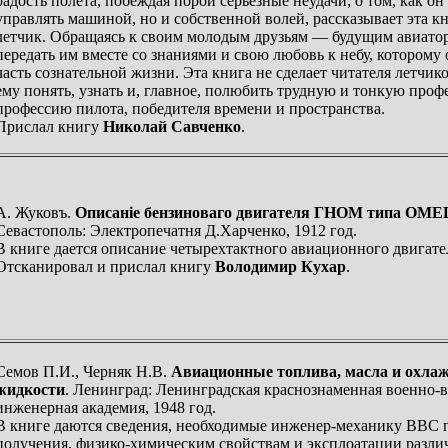
радость полета, побеждая порой серьезные неудачи; о том, как он
управлять машиной, но и собственной волей, рассказывает эта к
летчик. Обращаясь к своим молодым друзьям — будущим авиатор
передать им вместе со знаниями и свою любовь к небу, которому
часть сознательной жизни. Эта книга не сделает читателя летчик
ему понять, узнать и, главное, полюбить трудную и тонкую про
профессию пилота, победителя времени и пространства.
Прислал книгу
Николай Савченко
.
А. Жуковъ.
Описанiе бензиноваго двигателя ГНОМ типа ОМЕГ
Севастополь: Электропечатня Д.Харченко, 1912 год.
В книге дается описание четырехтактного авиационного двигате
Отсканировал и прислал книгу
Володимир Кухар
.
Семов П.И., Черняк Н.В.
Авиационные топлива, масла и охл
жидкости
. Ленинград: Ленинградская краснознаменная военно-
инженерная академия, 1948 год.
В книге даются сведения, необходимые инженер-механику ВВС 
получения, физико-химическим свойствам и эксплоатации разли