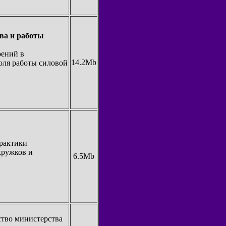
ва и работы
рений в
14.2Mb
оля работы силовой
практики
кружков и
6.5Mb
ство министерства