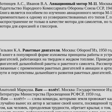
Вотинцев А.С., Иванов В.А.
Авиационный мотор М-11
. Москва
Издательство Народного Комиссариата Обороны Союза ССР, 1941
Книга является пособием по изучению авиационного мотора М-1
применительно к одному из усовершенствованных его типов Г,
распространение не только в качестве мотора для самолетов, но т
мотора для аэросаней и глиссеров.
Гильзин К.А.
Ракетные двигатели
. Москва: ОборонГИз, 1950 го
В книге в популярной форме изложены принципы работы и устр
двигателей, работающих на твердом и жидком топливе. Приведе
двигателей дальнобойной ракеты и ракетного самолета. Рассмот
связанные с применением ракетных двигателей в авиации и арт
пути и перспективы дальнейшего развития ракетных двигателей.
Анатолий Маркуша.
Вам — взлёт!
. Москва: Государственное Из
Литературы Министерства Просвещения РСФСР, 1959 год.
«Вам — взлёт!» — слова команды, которыми земля провожает ка
случайно вынес их автор в заглавие своей книги, посвященной т
том, как человек, преодолевая трудности, обретает крылья; о том,