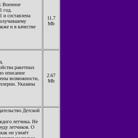
: Военное
 год.
1 и составлена
11.7
 получившему
Mb
акже и в качестве
д.
ойства ракетных
но описание
2.67
рены возможности,
Mb
иллерии. Указаны
дательство Детской
ждого летчика. Не
руду летчиков. О
 как он узнаёт