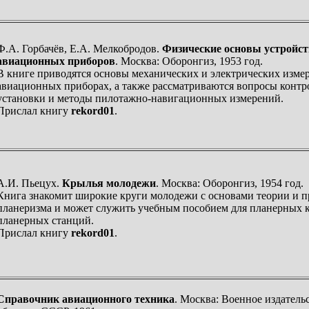
Ф.А. Горбачёв, Е.А. Мелкобродов.
Физические основы устройст
авиационных приборов
. Москва: Оборонгиз, 1953 год.
В книге приводятся основы механических и электрических изме
авиационных приборах, а также рассматриваются вопросы контр
установки и методы пилотажно-навигационных измерений.
Прислал книгу
rekord01
.
А.И. Пьецух.
Крылья молодежи
. Москва: Оборонгиз, 1954 год.
Книга знакомит широкие круги молодежи с основами теории и 
планеризма и может служить учебным пособием для планерных 
планерных станций.
Прислал книгу
rekord01
.
Справочник авиационного техника
. Москва: Военное издатель