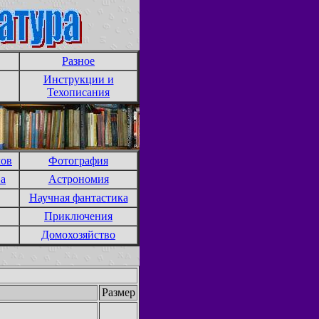
Разное
Инструкции и
Техописания
лов
Фотография
ва
Астрономия
Научная фантастика
Приключения
Домохозяйство
Размер