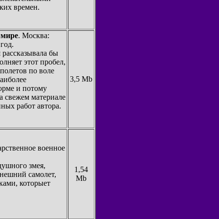
ких времен.
 мире
. Москва:
год.
я рассказывала бы
олняет этот пробел,
 полетов по воле
3,5 Mb
наиболее
орме и потому
а свежем материале
ных работ автора.
дарственное военное
здушного змея,
1,54
ынешний самолет,
Mb
ками, которыет