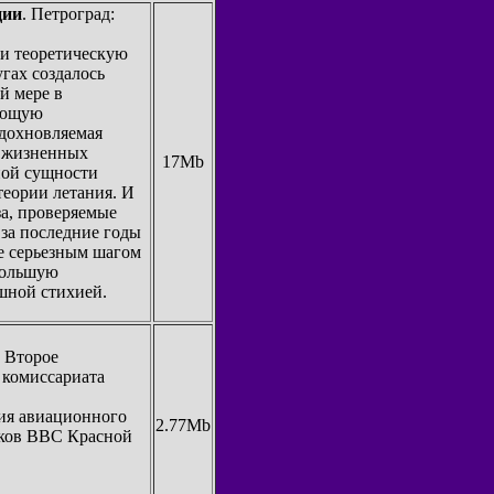
ции
. Петроград:
ли теоретическую
угах создалось
й мере в
ающую
вдохновляемая
й жизненных
17Mb
ной сущности
теории летания. И
а, проверяемые
за последние годы
е серьезным шагом
большую
шной стихией.
. Второе
 комиссариата
ия авиационного
2.77Mb
иков ВВС Красной