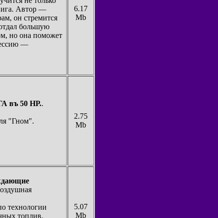
 учится не только
6.17
нига. Автор —
Mb
ам, он стремится
 отдал большую
ом, но она поможет
фессию —
А въ 50 НР.
.
2.75
ля "Гном".
Mb
аждающие
воздушная
5.07
по технологии
Mb
чных топлив,