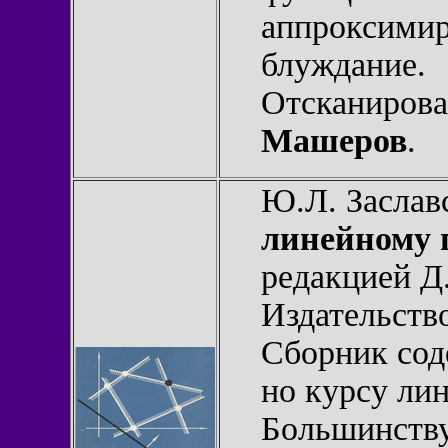
аппроксими
блуждание.
Отсканирова
Машеров
.
Ю.Л. Заслав
линейному
редакцией Д
Издательство
Сборник сод
но курсу ли
Большинству