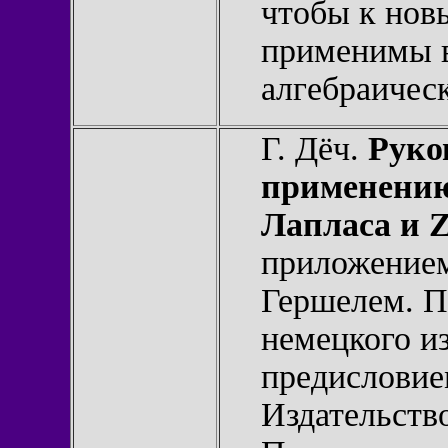
чтобы к нов
применимы в
алгебраическ
Г. Дёч.
Руко
применению
Лапласа и 
приложением
Гершелем. П
немецкого из
предисловие
Издательство