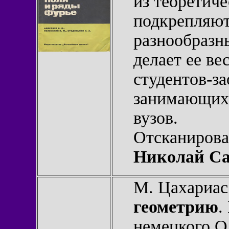
из теоретич
подкрепляют
разнообразны
делает ее ве
студентов-за
занимающихс
вузов.
Отсканирова
Николай Са
М. Цахариас
геометрию
.
немецкого О