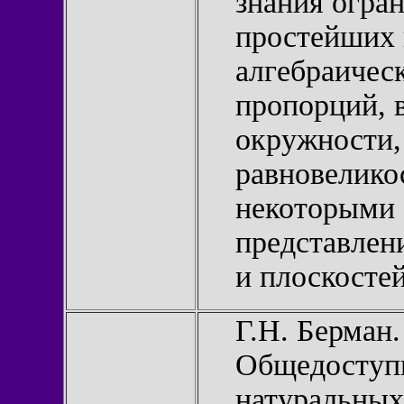
знания огра
простейших 
алгебраичес
пропорций, 
окружности,
равновелико
некоторыми 
представлен
и плоскостей
Г.Н. Берман
Общедоступн
натуральных