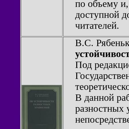
по объему и,
доступной д
читателей.
В.С. Рябень
устойчивос
Под редакци
Государствен
теоретическо
В данной ра
разностных 
непосредств