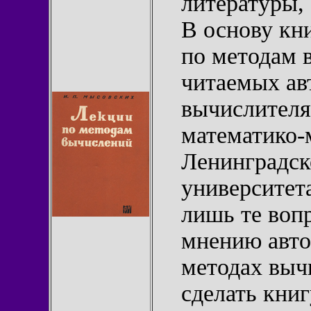
литературы, 
В основу кн
по методам в
читаемых ав
вычислителя
математико-
Ленинградск
университет
лишь те воп
мнению авто
методах выч
сделать кни