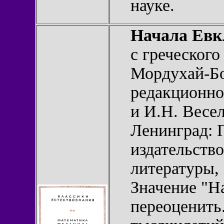
науке.
Начала Евкл
с греческого
Мордухай-Бо
редакционно
и И.Н. Весел
Ленинград: 
издательств
литературы, 
Значение "Н
переоценить