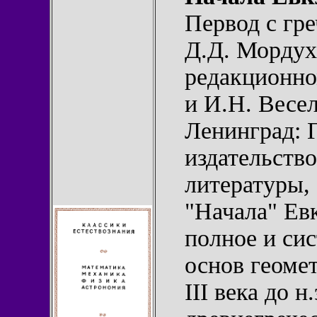
Первод с гр
Д.Д. Мордух
редакционно
и И.Н. Весел
Ленинград: 
издательств
литературы, 
"Начала" Ев
полное и си
основ геомет
III века до 