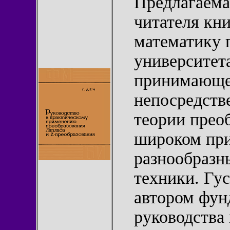
Предлагаема
читателя кн
математику 
университета
принимающем
непосредств
теории прео
широком при
разнообразн
техники. Гус
автором фун
руководства