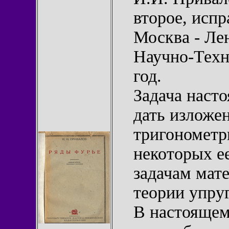
второе, испр
Москва - Ле
Научно-Техн
год.
Задача наст
дать изложе
тригонометр
некоторых е
задачам мат
теории упру
В настоящем