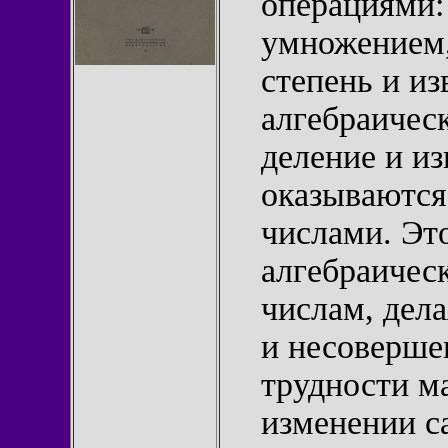
операциями:
умножением,
степень и и
алгебраичес
деление и из
оказываютс
числами. Эт
алгебраичес
числам, дел
и несоверше
трудности м
изменении с