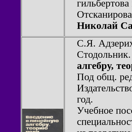
гильбертова 
Отсканирова
Николай Са
С.Я. Адзери
Стодольник
алгебру, те
Под общ. ре
Издательств
год.
Учебное пос
специальност