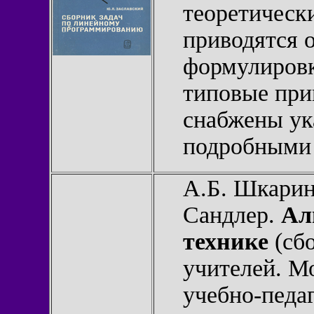
теоретическ
приводятся 
формулировк
типовые при
снабжены ук
подробными
А.Б. Шкарин
Сандлер.
Ал
технике
(сбо
учителей. М
учебно-педа