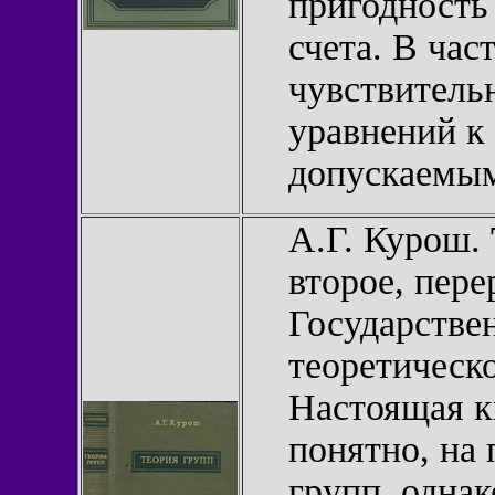
пригодность
счета. В час
чувствитель
уравнений к
допускаемым
А.Г. Курош.
второе, пере
Государствен
теоретическо
Настоящая к
понятно, на 
групп, однак