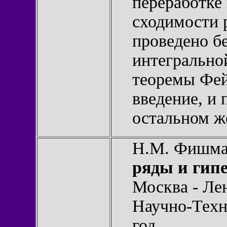
переработке
сходимости 
проведено б
интегрально
теоремы Фей
введение, и п
остальном ж
Н.М. Фишм
ряды и гип
Москва - Ле
Научно-Техн
год.