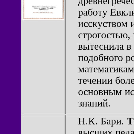
древнегрече
работу Евкл
исскуством 
строгостью, 
вытеснила в 
подобного р
математиками
течении бол
основным ис
знаний.
Н.К. Бари.
Т
высших педа