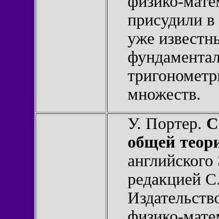
физико-мате
присудили в 
уже извест
фундаментал
тригонометр
множеств.
У. Портер.
С
общей теор
английского
редакцией С
Издательство
физико-мате