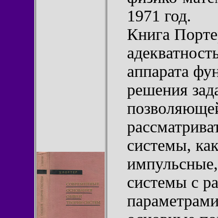
1971 год.
Книга Порте
адекватност
аппарата фу
решения зад
позволяющей
рассматрива
системы, ка
импульсные,
системы с р
параметрами