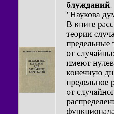
блужданий
.
"Наукова дум
В книге рас
теории слу
предельные 
от случайны
имеют нулев
конечную ди
предельное 
от случайно
распределен
функционала