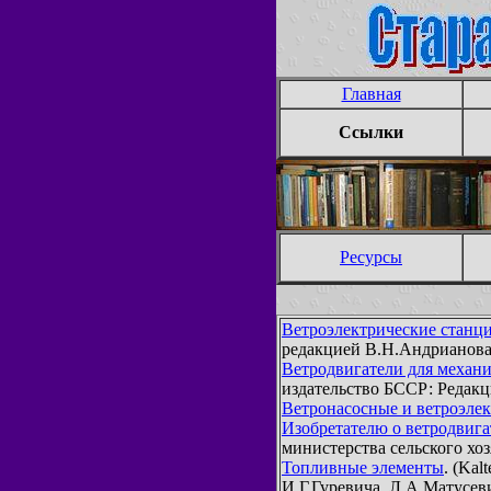
Главная
Ссылки
Ресурсы
Ветроэлектрические станц
редакцией В.Н.Андрианова. 
Ветродвигатели для механ
издательство БССР: Редакц
Ветронасосные и ветроэлек
Изобретателю о ветродвига
министерства сельского хо
Топливные элементы
. (Kal
И.Г.Гуревича, Л.А.Матусев