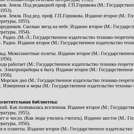
ков. Земля. Под редакцией проф. Г.П.Горшкова (М.: Государствен
1953).
ов. Земля. Под ред. проф. Г.П.Горшкова. Издание второе (М.: Го
ратуры, 1955).
родников. Сколько звезд на небе. Издание второе (М.: Государс
ратуры, 1954).
 Радио. (М.-Л.: Государственное издательство технико-теоретиче
. Радио. Издание второе (М.: Государственное издательство тех
ьд. Межпланетные полеты. Издание второе (М.: Государственное
1956).
ода работает (М.: Государственное издательство технико-теорети
. Электроприборы в быту. Издание второе (М.: Государственное 
1956).
 Морское дно (М.: Государственное издательство технико-теорет
. Измерения и меры (М.: Государственное издательство технико-
осветительная библиотека
:
кий. Как познавалась вселенная. Издание второе (М.: Государств
ратуры, 1955).
чет и число. (Как люди учились считать). Издание шестое (М.: Го
ратуры, 1956).
ля и планеты. Издание второе (М.: Государственное издательство