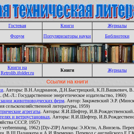
Гостевая
Книги
Журналы
Форум
Популяризаторы науки
Библиотеки
Книги на
Книги
Журналы
Retrolib.ifolder.ru
Ссылки на книги
ии
. Авторы: В.Н.Андрианов, Д.Н.Быстрицкий, К.П.Вашкевич, В.
(М.-Л.: Государственное энергетическое издательство, 1960)
изации животноводческих ферм
. Автор: Закржевский Э.Р. (Минс
ия сельскохозяйственной литературы, 1959)
трические агрегаты
. Авторы: Я.И.Шефтер, И.В.Рождественский. 
телях и ветроустановках
. Авторы: Я.И.Шефтер, И.В.Рождественс
зяйства СССР, 1957)
te verbrennung, 1962) [Djv-ZIP] Авторы: Э.Юсти, А.Винзель. Пере
ич, В.Ш.Паланкера и А.И.Яременко. Перевод с английского Е.Г.