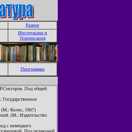
Разное
Инструкции и
Техописания
Программы
Р.Секторов. Под общей
к: Государственное
(М.: Колос, 1967)
кий. (М.: Издательство
вод с немецкого
Кузнецовой. Под редакцией