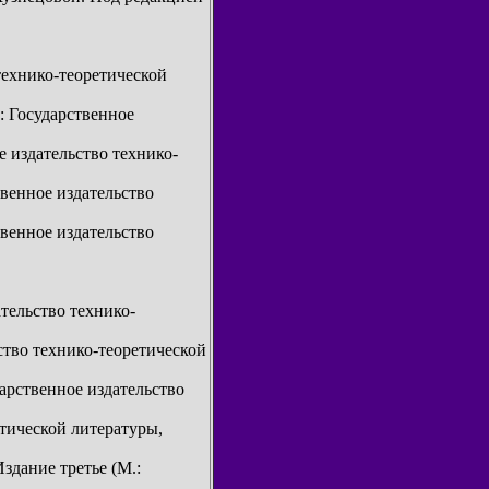
 технико-теоретической
.: Государственное
е издательство технико-
венное издательство
венное издательство
ательство технико-
ство технико-теоретической
дарственное издательство
етической литературы,
здание третье (М.: