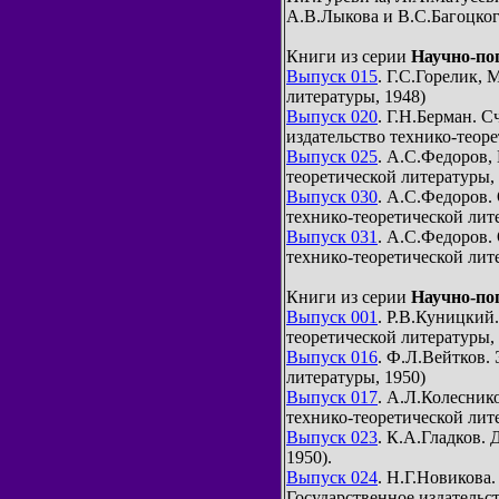
А.В.Лыкова и В.С.Багоцкого
Книги из серии
Научно-по
Выпуск 015
. Г.С.Горелик, 
литературы, 1948)
Выпуск 020
. Г.Н.Берман. С
издательство технико-теоре
Выпуск 025
. А.С.Федоров, 
теоретической литературы, 
Выпуск 030
. А.С.Федоров.
технико-теоретической лите
Выпуск 031
. А.С.Федоров.
технико-теоретической лит
Книги из серии
Научно-по
Выпуск 001
. Р.В.Куницкий.
теоретической литературы, 
Выпуск 016
. Ф.Л.Вейтков.
литературы, 1950)
Выпуск 017
. А.Л.Колеснико
технико-теоретической лите
Выпуск 023
. К.А.Гладков.
1950).
Выпуск 024
. Н.Г.Новикова
Государственное издательст