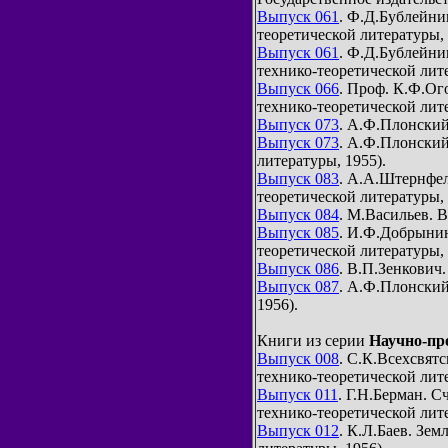
Выпуск 061
. Ф.Д.Бублейни
теоретической литературы, 
Выпуск 061
. Ф.Д.Бублейник
технико-теоретической лите
Выпуск 066
. Проф. К.Ф.Ого
технико-теоретической лите
Выпуск 073
. А.Ф.Плонский.
Выпуск 073
. А.Ф.Плонский
литературы, 1955).
Выпуск 083
. А.А.Штернфел
теоретической литературы, 
Выпуск 084
. М.Васильев. В
Выпуск 085
. И.Ф.Добрынин
теоретической литературы, 
Выпуск 086
. В.П.Зенкович.
Выпуск 087
. А.Ф.Плонский
1956).
Книги из серии
Научно-пр
Выпуск 008
. С.К.Всехсвятс
технико-теоретической лите
Выпуск 011
. Г.Н.Берман. С
технико-теоретической лите
Выпуск 012
. К.Л.Баев. Зем