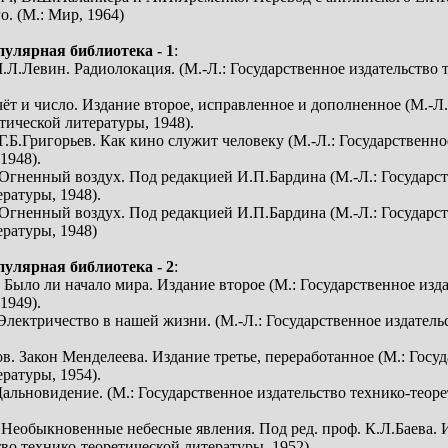
. (М.: Мир, 1964)
пулярная библиотека - 1
:
М.Л.Левин. Радиолокация. (М.-Л.: Государственное издательство
чёт и число. Издание второе, исправленное и дополненное (М.-Л
тической литературы, 1948).
Г.Б.Григорьев. Как кино служит человеку (М.-Л.: Государственно
1948).
 Огненный воздух. Под редакцией И.П.Бардина (М.-Л.: Государст
ратуры, 1948).
 Огненный воздух. Под редакцией И.П.Бардина (М.-Л.: Государст
ературы, 1948)
пулярная библиотека - 2
:
 Было ли начало мира. Издание второе (М.: Государственное изд
1949).
 Электричество в нашей жизни. (М.-Л.: Государственное издатель
в. Закон Менделеева. Издание третье, переработанное (М.: Госу
ратуры, 1954).
 Дальновидение. (М.: Государственное издательство технико-теор
. Необыкновенные небесные явления. Под ред. проф. К.Л.Баева. И
во технико-теоретической литературы, 1952).