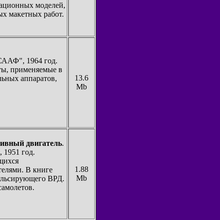
иационных моделей,
ых макетных работ.
СААФ", 1964 год.
ты, применяемые в
13.6
льных аппаратов,
Mb
ивный двигатель
.
 1951 год.
ющихся
1.88
елями. В книге
Mb
пульсирующего ВРД.
амолетов.