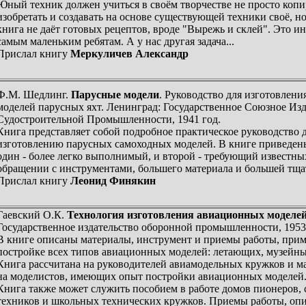
Юный техник должен учиться в своём творчестве не просто копир
изобретать и создавать на основе существующей техники своё, н
книга не даёт готовых рецептов, вроде "Вырежь и склей". Это ин
самым маленьким ребятам. А у нас другая задача...
Прислал книгу
Меркуличев Александр
Ф.М. Шедлинг.
Парусные модели
. Руководство для изготовлен
моделей парусных яхт. Ленинград: Государственное Союзное Изд
Судостроительной Промышленности, 1941 год.
Книга представляет собой подробное практическое руководство 
изготовлению парусных самоходных моделей. В книге приведены
один - более легко выполнимый, и второй - требующий известны
обращении с инструментами, большего материала и большей тщат
Прислал книгу
Леонид Финякин
Гаевский О.К.
Технология изготовления авиационных моделе
Государственное издательство оборонной промышленности, 1953
В книге описаны материалы, инструмент и приемы работы, при
постройке всех типов авиационных моделей: летающих, музейны
Книга рассчитана на руководителей авиамодельных кружков и ма
на моделистов, имеющих опыт постройки авиационных моделей
Книга также может служить пособием в работе домов пионеров,
техников и школьных технических кружков. Приемы работы, опи