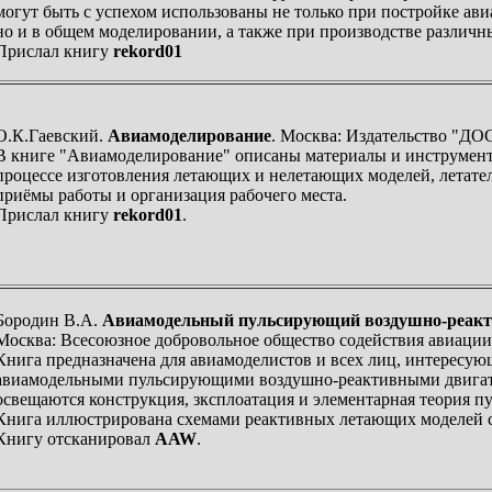
могут быть с успехом использованы не только при постройке ав
но и в общем моделировании, а также при производстве различн
Прислал книгу
rekord01
О.К.Гаевский.
Авиамоделирование
. Москва: Издательство "ДО
В книге "Авиамоделирование" описаны материалы и инструмен
процессе изготовления летающих и нелетающих моделей, летате
приёмы работы и организация рабочего места.
Прислал книгу
rekord01
.
Бородин В.А.
Авиамодельный пульсирующий воздушно-реакт
Москва: Всесоюзное добровольное общество содействия авиации,
Книга предназначена для авиамоделистов и всех лиц, интересу
авиамодельными пульсирующими воздушно-реактивными двигат
освещаются конструкция, зксплоатация и элементарная теория 
Книга иллюстрирована схемами реактивных летающих моделей с
Книгу отсканировал
AAW
.