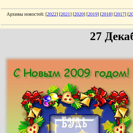
Архивы новостей: [
2022
] [
2021
] [
2020
] [
2019
] [
2018
] [
2017
] [
2
27 Дека