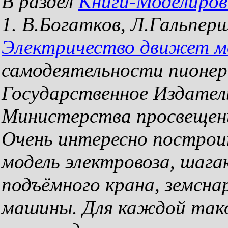
В раздел
Книги-Моделиров
1. В.Богатков, Л.Гальпер
Электричество движет м
самодеятельности пионеро
Государственное Издате
Министерства просвещени
Очень интересно постро
модель электровоза, шага
подъёмного крана, земсна
машины. Для каждой так