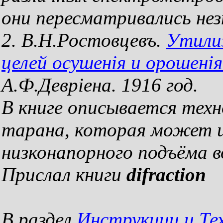
они пересматривались нез
2. В.Н.Ростовцевъ.
Утилиз
целей осушенiя и орошенiя
А.Ф.Деврiена. 1916 год.
В книге описывается техн
тарана, которая может и
низконапорного подъёма в
Прислал книги
difraction
В раздел
Инструкции и Те