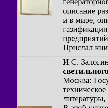
генераторног
описание ра
и в мире, оп
газификации
предприятий
Прислал кн
И.С. Залоги
светильног
Москва: Гос
техническое
литературы, 
В этой книг