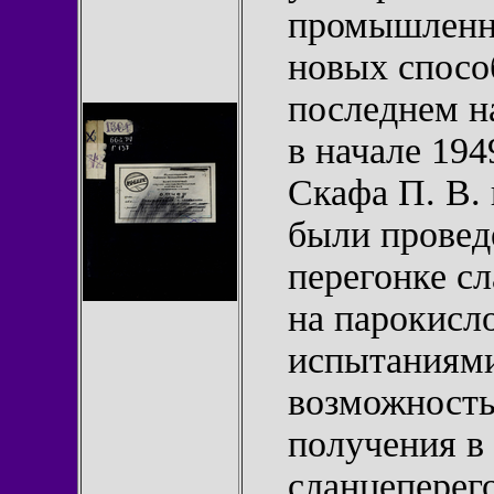
промышленно
новых спосо
последнем н
в начале 194
Скафа П. В.
были провед
перегонке с
на парокисл
испытаниями
возможность
получения в
сланцеперег