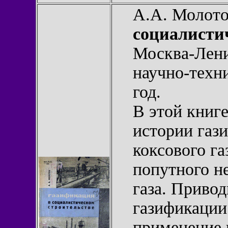
А.А. Молот
социалисти
Москва-Лени
научно-техни
год.
В этой книг
истории газ
коксового га
попутного н
газа. Привод
газификации
применение 