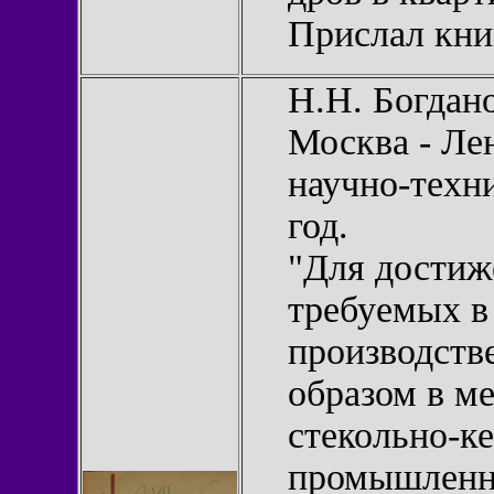
Прислал кн
Н.Н. Богдан
Москва - Ле
научно-техни
год.
"Для достиж
требуемых в
производств
образом в м
стекольно-к
промышленно