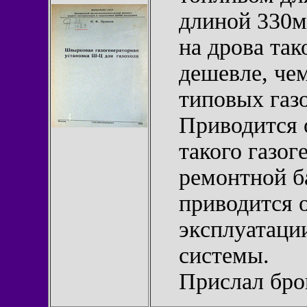
длиной 330м
на дрова так
дешевле, че
типовых газ
Приводится 
такого газо
ремонтной б
приводится 
эксплуатаци
системы.
Прислал бр