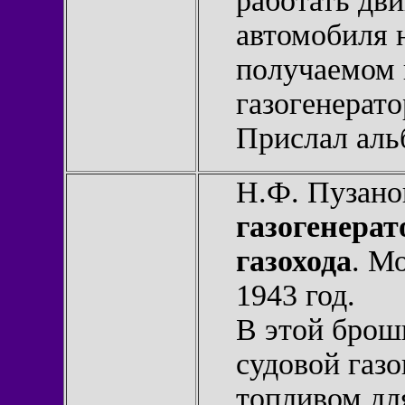
работать дви
автомобиля н
получаемом 
газогенерато
Прислал ал
Н.Ф. Пузано
газогенера
газохода
. М
1943 год.
В этой брош
судовой газо
топливом дл