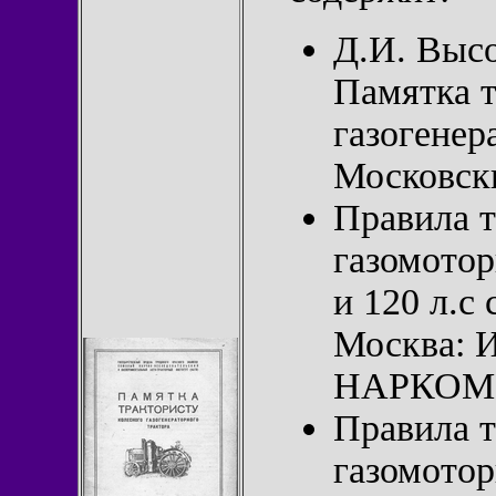
Д.И. Высо
Памятка т
газогенер
Московски
Правила т
газомотор
и 120 л.с
Москва: И
НАРКОМР
Правила т
газомотор