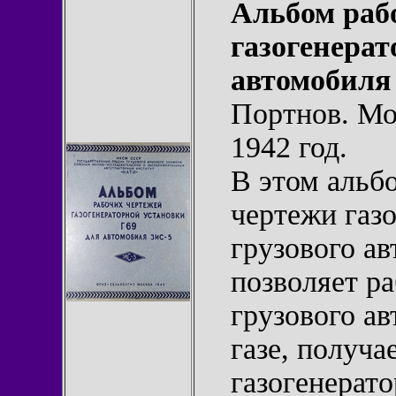
Альбом раб
газогенерат
автомобиля
Портнов. М
1942 год.
В этом альб
чертежи газ
грузового а
позволяет ра
грузового а
газе, получ
газогенерато