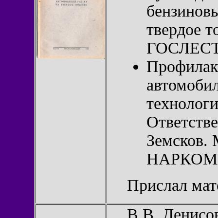
бензинов
твердое т
ГОСЛЕСТЕ
Профилак
автомоби
технологи
Ответстве
Земсков. 
НАРКОМХ
Прислал ма
В.В. Денисов