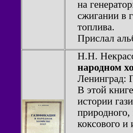
на генерато
сжигании в г
топлива.
Прислал ал
Н.Н. Некрас
народном х
Ленинград:
В этой книг
истории газ
природного,
коксового и 