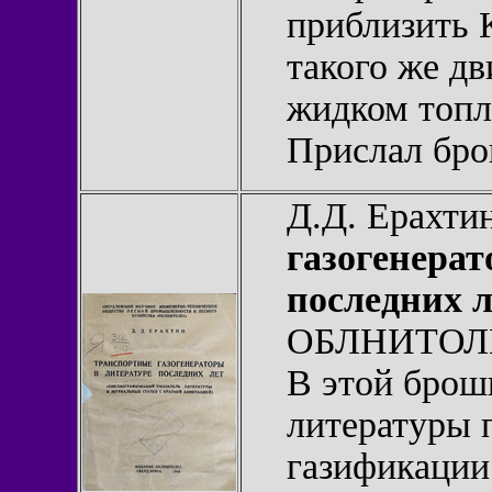
приблизить 
такого же дв
жидком топл
Прислал бр
Д.Д. Ерахти
газогенерат
последних л
ОБЛНИТОЛЕС
В этой брош
литературы 
газификации