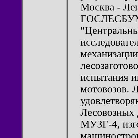
Москва - Ле
ГОСЛЕСБУМИ
"Центральны
исследовате
механизации
лесозагото
испытания 
мотовозов. 
удовлетворя
Лесовозных 
МУЗГ-4, из
машинострои