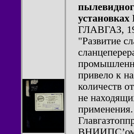
пылевидног
установка
ГЛАВГАЗ, 19
"Развитие с
сланцепере
промышленно
привело к н
количеств о
не находящи
применения.
Главгазтопп
ВНИИПС’ом 