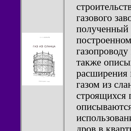
строительств
газового зав
полученный 
построенному
газопроводу 
также описы
расширения 
газом из сл
строящихся 
описываютс
использовани
дров в кварт