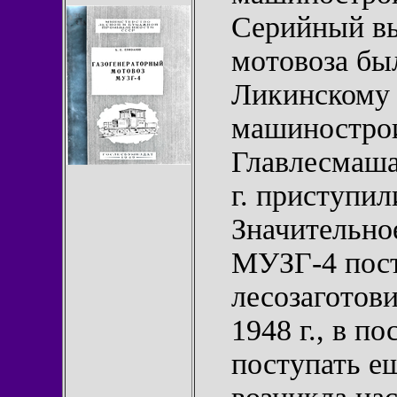
Серийный вы
мотовоза был
Ликинскому
машиностро
Главлесмаша,
г. приступил
Значительно
МУЗГ-4 пост
лесозаготов
1948 г., в п
поступать ещ